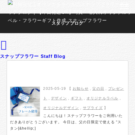
スタッフブログ
スナップフラワー Staff Blog
【期間限定】父の日のスタンプ・フ
レームのお知らせ
2025-05-19 【
お知らせ
,
父の日
,
プレゼン
ト
,
デザイン
,
ギフト
,
オリジナルラベル
,
オリジナルデザイン
,
サプライズ
】
こんにちは！スナップフラワーをご利用いた
だきありがとうございます。 今日は、父の日限定で使える “ス
タン[&hellip;]